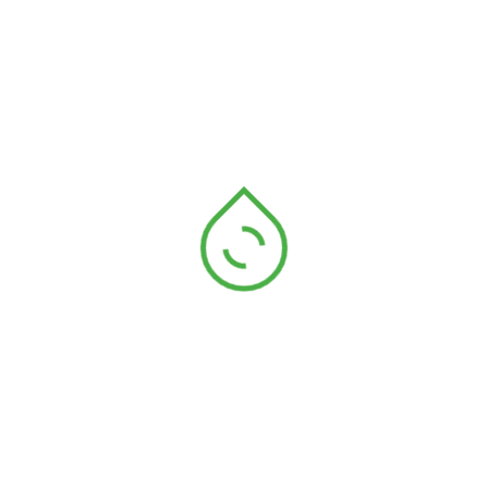
depredación: modulando la depredación de semillas
por fauna silvestre en Sierra Nevada.
Automated Forest Restoration: ¿Podrían los robots
revivir las selvas tropicales?
Estudio de 2 tipos de tratamientos de hidropriming
en 10 especies silvestres de la península ibérica
Regeneración forestal asistida por UAV: Tendencias
actuales, retos e implicaciones
Siembra de precisión automatizada con drones e
inteligencia artificial: propuesta de un flujo de trabajo