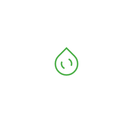
Apúntate a la lista de correo si quieres aprender más sobre esta
ecotecnología de reforestación:
Contacto
Nuestro Laboratorio
Capilerilla, Parque Natural de Sierra