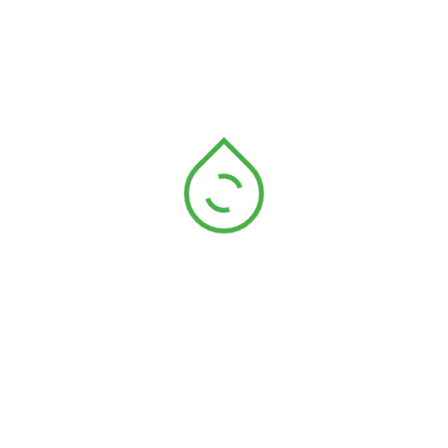
Contacto
Nuestro Laboratorio
Capilerilla, Parque Natural de
Sierra Nevada, España
Teléfono